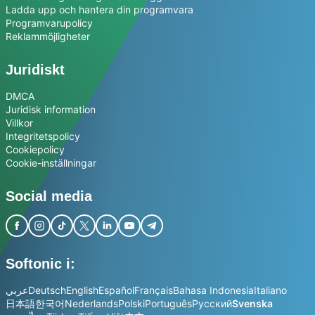
Ladda upp och hantera din programvara
Programvarupolicy
Reklammöjligheter
Juridiskt
DMCA
Juridisk information
Villkor
Integritetspolicy
Cookiepolicy
Cookie-inställningar
Social media
Softonic i:
عربي
Deutsch
English
Español
Français
Bahasa Indonesia
Italiano
日本語
한국어
Nederlands
Polski
Português
Русский
Svenska