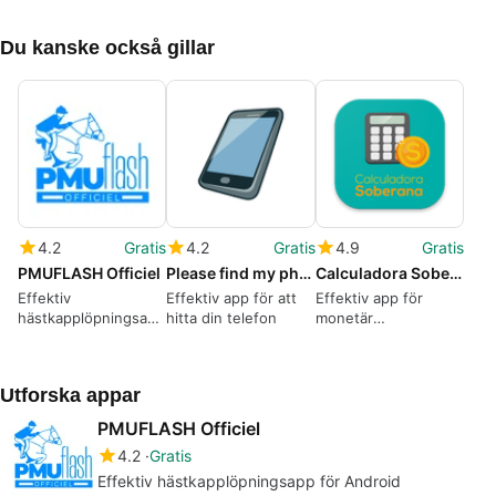
Du kanske också gillar
4.2
Gratis
4.2
Gratis
4.9
Gratis
PMUFLASH Officiel
Please find my phone
Calculadora Soberana
Effektiv
Effektiv app för att
Effektiv app för
hästkapplöpningsapp
hitta din telefon
monetär
för Android
konvertering
Utforska appar
PMUFLASH Officiel
4.2
Gratis
Effektiv hästkapplöpningsapp för Android