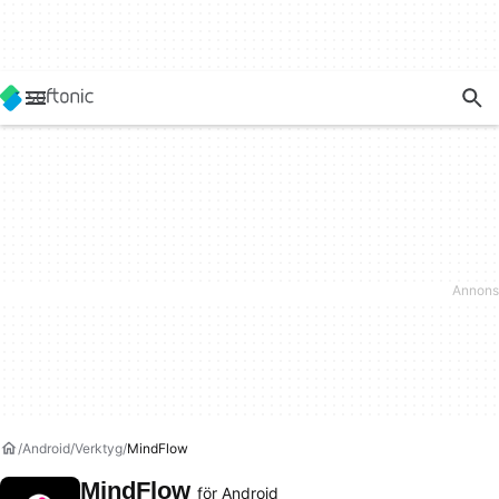
Android
Verktyg
MindFlow
MindFlow
för Android