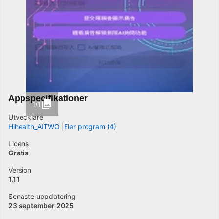
Appspecifikationer
1/1
Utvecklare
Hihealth_AITWO
Fler program (4)
Licens
Gratis
Version
1.11
Senaste uppdatering
23 september 2025