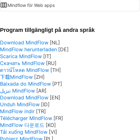
Mindflow för Web apps
Program tillgängligt på andra språk
Download MindFlow
MindFlow herunterladen
Scarica MindFlow
Скачать MindFlow
ดาวน์โหลด MindFlow
下载MindFlow
Baixada do MindFlow
تنزيل MindFlow
Download MindFlow
Unduh MindFlow
MindFlow indir
Télécharger MindFlow
MindFlow 다운로드
Tải xuống MindFlow
Pobierz MindFlow