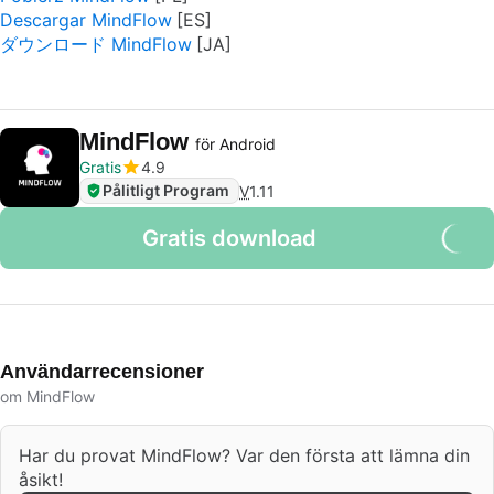
Descargar MindFlow
ダウンロード MindFlow
MindFlow
för Android
Gratis
4.9
Pålitligt Program
V
1.11
Gratis download
Användarrecensioner
om MindFlow
Har du provat MindFlow? Var den första att lämna din
åsikt!