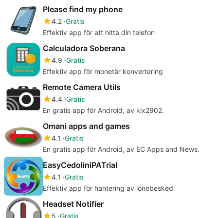
Please find my phone
4.2
Gratis
Effektiv app för att hitta din telefon
Calculadora Soberana
4.9
Gratis
Effektiv app för monetär konvertering
Remote Camera Utils
4.4
Gratis
En gratis app för Android, av kix2902.
Omani apps and games
4.1
Gratis
En gratis app för Android, av EC Apps and News.
EasyCedoliniPATrial
4.1
Gratis
Effektiv app för hantering av lönebesked
Headset Notifier
5
Gratis