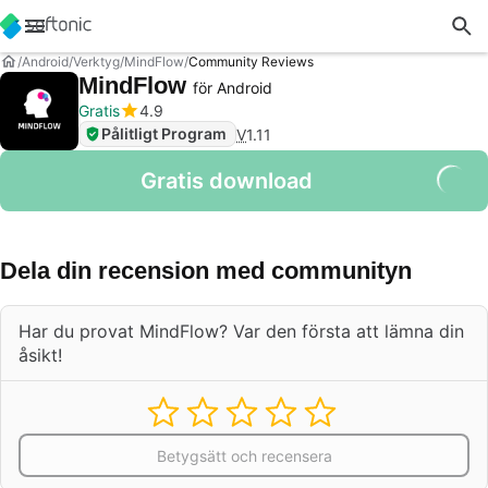
Android
Verktyg
MindFlow
Community Reviews
MindFlow
för Android
Gratis
4.9
Pålitligt Program
V
1.11
Gratis download
Dela din recension med communityn
Har du provat MindFlow? Var den första att lämna din
åsikt!
Betygsätt och recensera